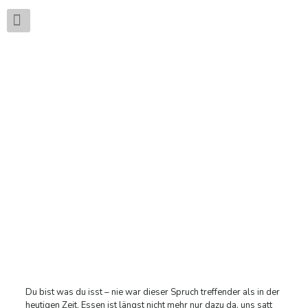
WAS DEINE
ERNÄHRUNGSFORM
ÜBER DICH AUSSAGT
Du bist was du isst – nie war dieser Spruch treffender als in der
heutigen Zeit. Essen ist längst nicht mehr nur dazu da, uns satt