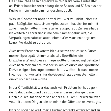
Das heimliche Essen begleitete mich bereits vom Kindesalter
an. Früher habe ich recht häufig kleine Snacks und Süßes aus der
Küche in mein Kinderzimmer geschmuggelt.
Was im Kindesalter noch normal ist – wer will nicht lieber ein
paar Süßigkeiten statt einem Apfel essen – hat sich bei mir mit
zunehmendem Alter immer stärker ausgeprägt. Zuhause habe
ich weiterhin Leckereien in meinem Zimmer gebunkert, die
Verpackungen habe ich aber lieber außer Haus entsorgt, um
keinen Verdacht zu schöpfen.
Auch unter Freunden konnte ich nur selten ehrlich sein. Durch
meinen Sport galt ich immer als „die Sportliche, die
Disziplinierte“ und dieses Image wollte ich unbedingt behalten!
Auch nach meinem Kreuzbandriss, als ich durch das sportliche
Defizit einige Kilos zugenommen habe, wollte ich, dass meine
Freunde mich weiterhin für die Gesundheitsbewusste hielten,
die ich so gern sein wollte.
In der Öffentlichkeit war das auch kein Problem. Ich habe gern
den Salat bestellt und das Lob der anderen dafür genossen.
Doch die Realität daheim sah anders aus. Der Kühlschrank war
voll mit all den Dingen, die ich mir in der Öffentlichkeit versagte.
Ich ging sogar so weit, meine Küchenschränke entsprechend zu