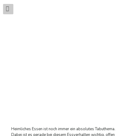
HEIMLICHES ESSEN:
WENN DU DAS ESSEN
VERSTECKEN WILLST
Heimliches Essen ist noch immer ein absolutes Tabuthema.
Dabei ist es gerade bei diesem Essverhalten wichtig, offen