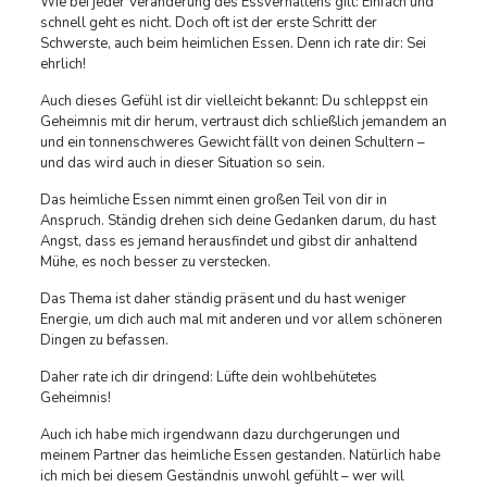
Wie bei jeder Veränderung des Essverhaltens gilt: Einfach und
schnell geht es nicht. Doch oft ist der erste Schritt der
Schwerste, auch beim heimlichen Essen. Denn ich rate dir: Sei
ehrlich!
Auch dieses Gefühl ist dir vielleicht bekannt: Du schleppst ein
Geheimnis mit dir herum, vertraust dich schließlich jemandem an
und ein tonnenschweres Gewicht fällt von deinen Schultern –
und das wird auch in dieser Situation so sein.
Das heimliche Essen nimmt einen großen Teil von dir in
Anspruch. Ständig drehen sich deine Gedanken darum, du hast
Angst, dass es jemand herausfindet und gibst dir anhaltend
Mühe, es noch besser zu verstecken.
Das Thema ist daher ständig präsent und du hast weniger
Energie, um dich auch mal mit anderen und vor allem schöneren
Dingen zu befassen.
Daher rate ich dir dringend: Lüfte dein wohlbehütetes
Geheimnis!
Auch ich habe mich irgendwann dazu durchgerungen und
meinem Partner das heimliche Essen gestanden. Natürlich habe
ich mich bei diesem Geständnis unwohl gefühlt – wer will