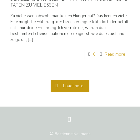
TATEN ZU VIEL ESSEN
Zu viel essen, obwohl man keinen Hunger hat? Das kennen viele.
Eine mögliche Erklärung: der Lizensierungseffekt, doch der betrifft
nicht nur deine Ernährung. Ich verrate dir, warum du in
bestimmten Lebenssituationen so reagierst, wie du es tust und
zeige dir,
[…]
0
Read more
Load more
© Bastienne Neumann