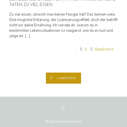
TATEN ZU VIEL ESSEN
Zu viel essen, obwohl man keinen Hunger hat? Das kennen viele.
Eine mögliche Erklärung: der Lizensierungseffekt, doch der betrifft
nicht nur deine Ernährung. Ich verrate dir, warum du in
bestimmten Lebenssituationen so reagierst, wie du es tust und
zeige dir,
[…]
0
Read more
Load more
© Bastienne Neumann